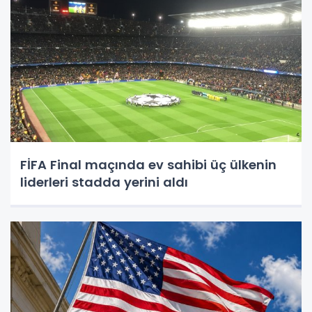
FİFA Final maçında ev sahibi üç ülkenin
liderleri stadda yerini aldı