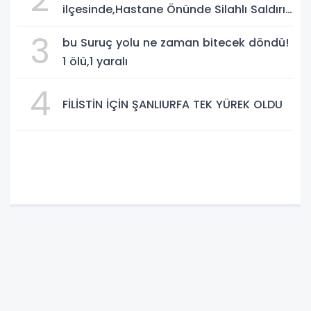
ilçesinde,Hastane Önünde Silahlı Saldırı:
2 Ağır Yaralı
3
bu Suruç yolu ne zaman bitecek döndü!
1 ölü,1 yaralı
4
FİLİSTİN İÇİN ŞANLIURFA TEK YÜREK OLDU