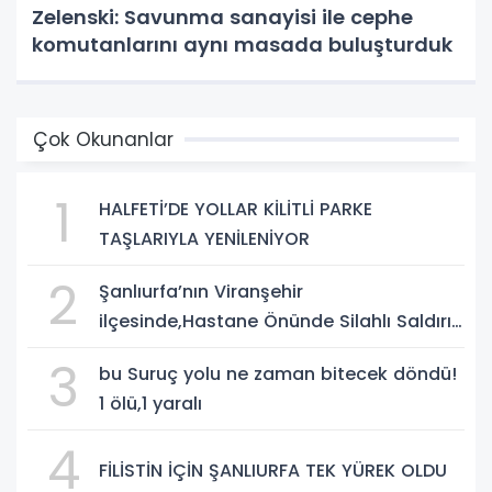
Zelenski: Savunma sanayisi ile cephe
komutanlarını aynı masada buluşturduk
Çok Okunanlar
1
HALFETİ’DE YOLLAR KİLİTLİ PARKE
TAŞLARIYLA YENİLENİYOR
2
Şanlıurfa’nın Viranşehir
ilçesinde,Hastane Önünde Silahlı Saldırı:
2 Ağır Yaralı
3
bu Suruç yolu ne zaman bitecek döndü!
1 ölü,1 yaralı
4
FİLİSTİN İÇİN ŞANLIURFA TEK YÜREK OLDU