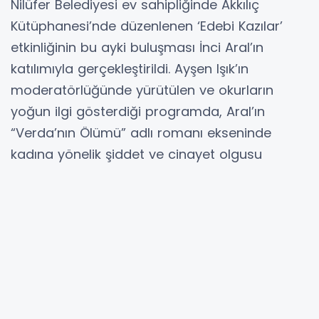
Nilüfer Belediyesi ev sahipliğinde Akkılıç
Kütüphanesi’nde düzenlenen ‘Edebi Kazılar’
etkinliğinin bu ayki buluşması İnci Aral’ın
katılımıyla gerçekleştirildi. Ayşen Işık’ın
moderatörlüğünde yürütülen ve okurların
yoğun ilgi gösterdiği programda, Aral’ın
“Verda’nın Ölümü” adlı romanı ekseninde
kadına yönelik şiddet ve cinayet olgusu
tartışmaya açıldı. Ünlü yazar, toplumda adeta
bir salgına dönüşen şiddet olaylarının arka
planındaki nedenleri paylaştı.
Cinayetlerin temelinde kadınların boşanma ya
da ayrılma taleplerinin yer aldığına vurgu
yapan Aral, kendi başına yaşamını idame
ettiremeyen ve bir kadına bağımlı hayat süren