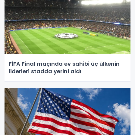
FİFA Final maçında ev sahibi üç ülkenin
liderleri stadda yerini aldı