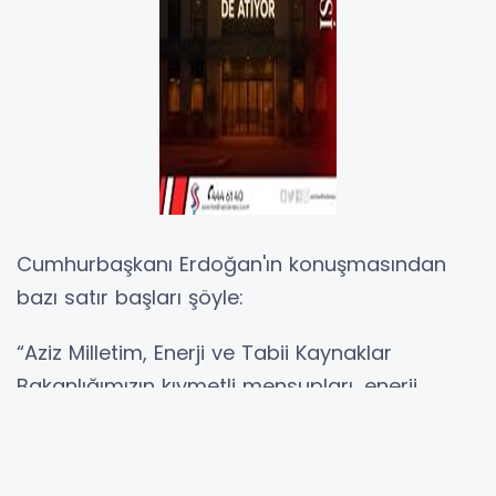
Cumhurbaşkanı Erdoğan'ın konuşmasından
bazı satır başları şöyle:
“Aziz Milletim, Enerji ve Tabii Kaynaklar
Bakanlığımızın kıymetli mensupları, enerji
sektörümüzün değerli temsilcileri,
hanımefendiler ve efendiler, sizleri en kalbi
duygularımla, hürmetle, muhabbetle