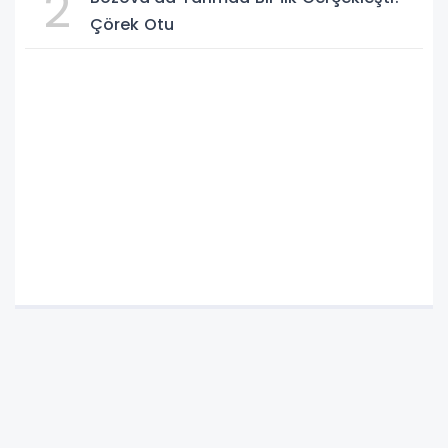
2
Çörek Otu