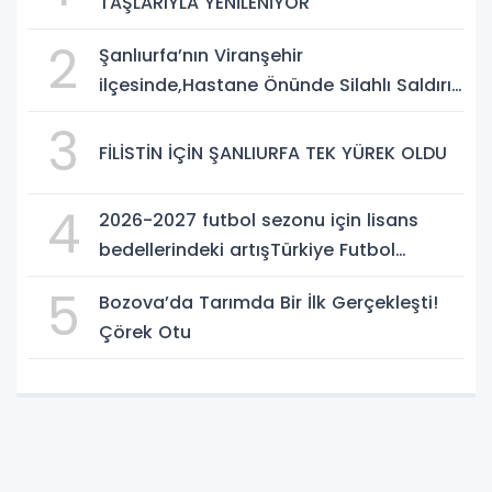
TAŞLARIYLA YENİLENİYOR
2
Şanlıurfa’nın Viranşehir
ilçesinde,Hastane Önünde Silahlı Saldırı:
2 Ağır Yaralı
3
FİLİSTİN İÇİN ŞANLIURFA TEK YÜREK OLDU
4
2026-2027 futbol sezonu için lisans
bedellerindeki artışTürkiye Futbol
Federasyonu işi ticarete indirdi
5
Bozova’da Tarımda Bir İlk Gerçekleşti!
Çörek Otu