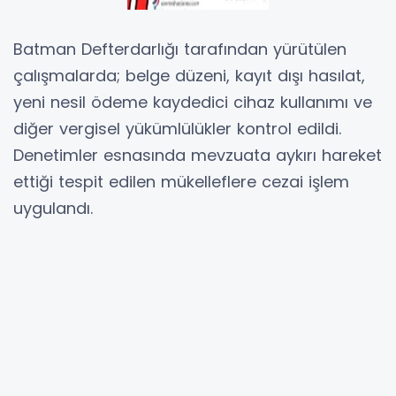
Batman Defterdarlığı tarafından yürütülen
çalışmalarda; belge düzeni, kayıt dışı hasılat,
yeni nesil ödeme kaydedici cihaz kullanımı ve
diğer vergisel yükümlülükler kontrol edildi.
Denetimler esnasında mevzuata aykırı hareket
ettiği tespit edilen mükelleflere cezai işlem
uygulandı.
Denetim ekipleri; market, kasap, kuruyemişçi,
giyim mağazası, hediyelik eşya satıcısı ve
tatlıcılar başta olmak üzere çeşitli perakende
satış noktalarında incelemelerde bulundu.
Saha çalışmaları sırasında mükelleflere belge
düzenine uymalarının önemi de hatırlatıldı.