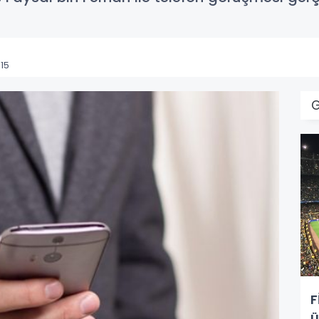
15
F
ü