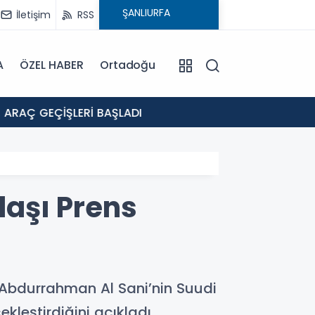
İletişim
RSS
A
ÖZEL HABER
Ortadoğu
15:22
Ç GEÇİŞLERİ BAŞLADI
ŞANLI
daşı Prens
 Abdurrahman Al Sani’nin Suudi
kleştirdiğini açıkladı.