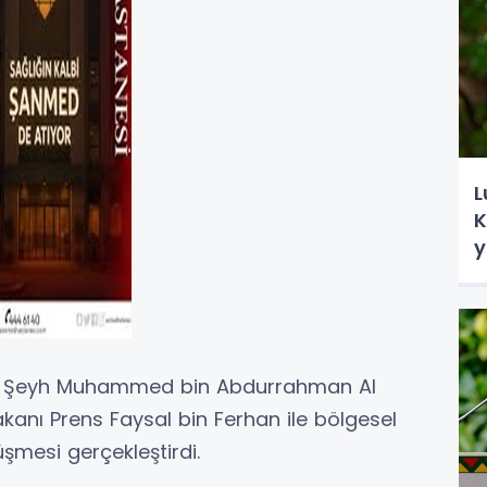
L
K
y
anı Şeyh Muhammed bin Abdurrahman Al
Bakanı Prens Faysal bin Ferhan ile bölgesel
şmesi gerçekleştirdi.