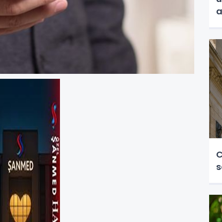
a
C
s