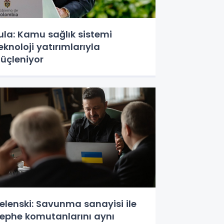
ula: Kamu sağlık sistemi
eknoloji yatırımlarıyla
üçleniyor
elenski: Savunma sanayisi ile
ephe komutanlarını aynı