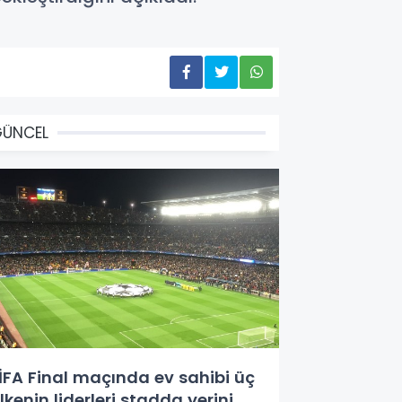
GÜNCEL
İFA Final maçında ev sahibi üç
lkenin liderleri stadda yerini