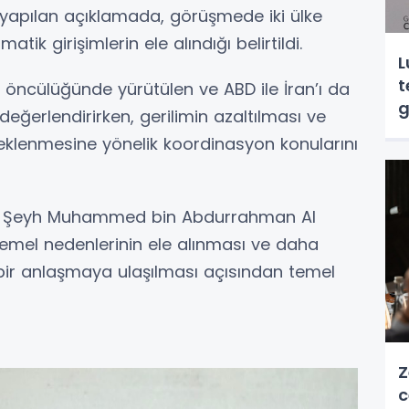
n yapılan açıklamada, görüşmede iki ülke
matik girişimlerin ele alındığı belirtildi.
L
t
 öncülüğünde yürütülen ve ABD ile İran’ı da
g
eğerlendirirken, gerilimin azaltılması ve
steklenmesine yönelik koordinasyon konularını
anı Şeyh Muhammed bin Abdurrahman Al
 temel nedenlerinin ele alınması ve daha
 bir anlaşmaya ulaşılması açısından temel
Z
c