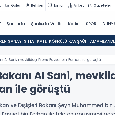
o
Galeri
Rehber
İlanlar
Anket
Gazeteler
T
Şanlıurfa
Şanlıurfa Valilik
Kadın
SPOR
DÜNY
SANAYİ SİTESİ KATLI KÖPRÜLÜ KAVŞAĞI TAMAMLANDI, ARA
anı Al Sani, mevkiidaşı Prens Faysal bin Ferhan ile görüştü
 Bakanı Al Sani, mevkii
an ile görüştü
bakan ve Dışişleri Bakanı Şeyh Muhammed bin
 Faysal bin Ferhan ile telefon görüşmesi gerçe