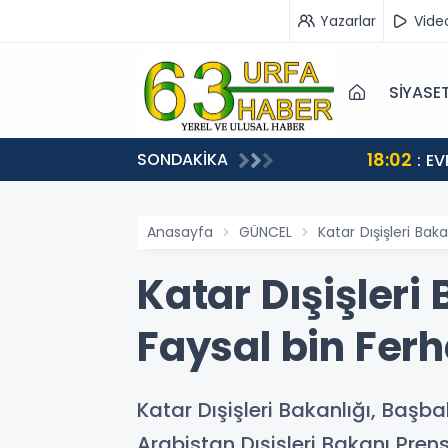
Yazarlar
Vide
SİYASE
18:02
SONDAKİKA
STEĞİ
: EVREN 
Anasayfa
GÜNCEL
Katar Dışişleri Bak
Katar Dışişleri
Faysal bin Ferh
Katar Dışişleri Bakanlığı, Baş
Arabistan Dışişleri Bakanı Prens