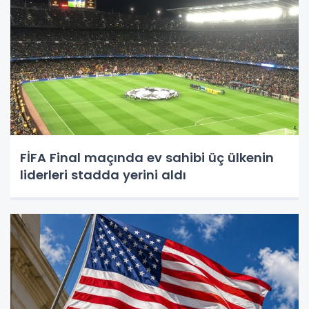
FİFA Final maçında ev sahibi üç ülkenin
liderleri stadda yerini aldı