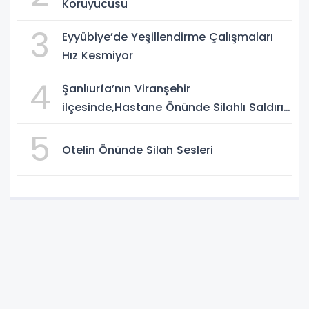
Koruyucusu
3
Eyyübiye’de Yeşillendirme Çalışmaları
Hız Kesmiyor
4
Şanlıurfa’nın Viranşehir
ilçesinde,Hastane Önünde Silahlı Saldırı:
2 Ağır Yaralı
5
Otelin Önünde Silah Sesleri