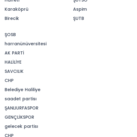
Bakan Çiftçi yaptığı açıklamada, “Toplantıda
Hukuk, güvenlik ve özgürlük dengesini merkeze
alan anlayışla; hak ve özgürlükleri koruyan,
önleyici yaklaşımı esas alan, vatandaş odaklı
ve hukuk temelli güvenlik politikalarımızı
değerlendirdik” ifadelerine yer verdi.
Görüşmede, vatandaş odaklı ve önleyici
güvenlik anlayışının güçlendirilmesi hedefi
doğrultusunda yürütülen çalışmalar
değerlendirildi. Türkiye Yüzyılı vizyonu
kapsamında güvenlik ve özgürlük dengesinin
korunarak politikaların geliştirilmesine yönelik
kararlılık vurgulandı.