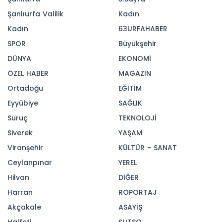
Uçum ve kurul üyeleriyle Çankaya Köşkü’nde bir
araya gelerek hukuk ve güvenlik politikalarına
ilişkin değerlendirme yaptı.
03-06-2026 20:41
152
OKUNMA
Güncelleme : 03-06-2026 20:41
İçişleri Bakanı Mustafa Çiftçi,
Cumhurbaşkanlığı Hukuk Politikaları Kurulu
Başkanvekili Mehmet Uçum ve kurul üyeleriyle
Çankaya Köşkü’nde toplantı gerçekleştirdi.