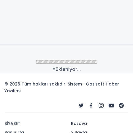
Anasayfa
GÜNCEL
Çiftçi, Hukuk Politikaları
Kurulu üyeleriyle güvenlik
politikalarını değerlendirdi
İçişleri Bakanı Mustafa Çiftçi, Cumhurbaşkanlığı
Hukuk Politikaları Kurulu Başkanvekili Mehmet