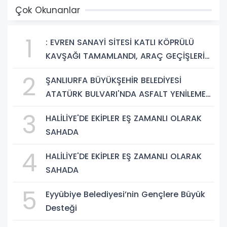
Çok Okunanlar
1
: EVREN SANAYİ SİTESİ KATLI KÖPRÜLÜ
KAVŞAĞI TAMAMLANDI, ARAÇ GEÇİŞLERİ
BAŞLADI
2
ŞANLIURFA BÜYÜKŞEHİR BELEDİYESİ
ATATÜRK BULVARI'NDA ASFALT YENİLEME
ÇALIŞMALARINA BAŞLIYOR
3
HALİLİYE'DE EKİPLER EŞ ZAMANLI OLARAK
SAHADA
4
HALİLİYE'DE EKİPLER EŞ ZAMANLI OLARAK
SAHADA
5
Eyyübiye Belediyesi’nin Gençlere Büyük
Desteği