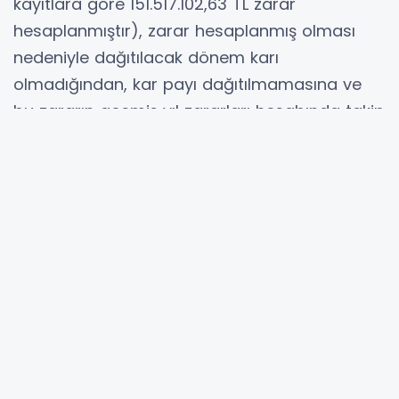
kayıtlara göre 151.517.102,63 TL zarar
hesaplanmıştır), zarar hesaplanmış olması
nedeniyle dağıtılacak dönem karı
olmadığından, kar payı dağıtılmamasına ve
bu zararın geçmiş yıl zararları hesabında takip
edilmesi hususu ilk olağan genel kurul
toplantısında kabul edilmiştir." ifadelerine yer
verildi.
Hibya Haber Ajansı