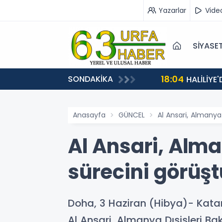
Yazarlar
Vide
SİYASE
18:04
SONDAKİKA
HALİLİYE
Anasayfa
GÜNCEL
Al Ansari, Almanya
Al Ansari, Alm
sürecini görüşt
Doha, 3 Haziran (Hibya)- Kat
Al Ansari, Almanya Dışişleri Ba