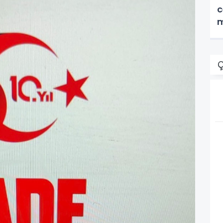
c
m
Ç