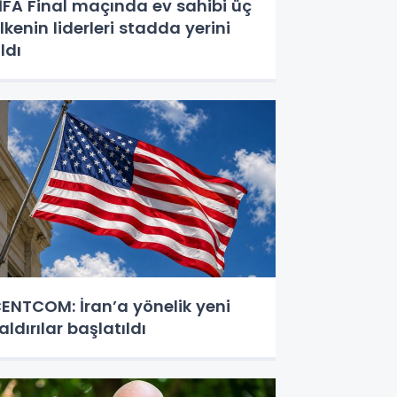
İFA Final maçında ev sahibi üç
lkenin liderleri stadda yerini
ldı
ENTCOM: İran’a yönelik yeni
aldırılar başlatıldı