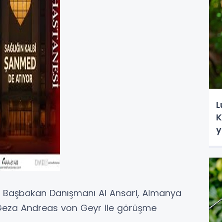
L
K
y
 ve Başbakan Danışmanı Al Ansari, Almanya
ri Geza Andreas von Geyr ile görüşme