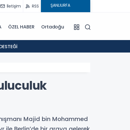
İletişim
RSS
A
ÖZEL HABER
Ortadoğu
18:02
DESTEĞİ
: EVR
uluculuk
 Danışmanı Majid bin Mohammed
 ile Berlin’de bir araya gelerek