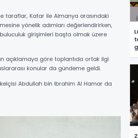
e taraflar, Katar ile Almanya arasındaki
irilmesine yönelik adımları değerlendirirken,
L
rabuluculuk girişimleri başta olmak üzere
t
g
lan açıklamaya göre toplantıda ortak ilgi
luslararası konular da gündeme geldi.
elçisi Abdullah bin Ibrahim Al Hamar da
Z