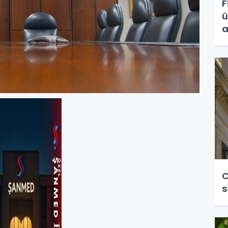
F
ü
a
C
s