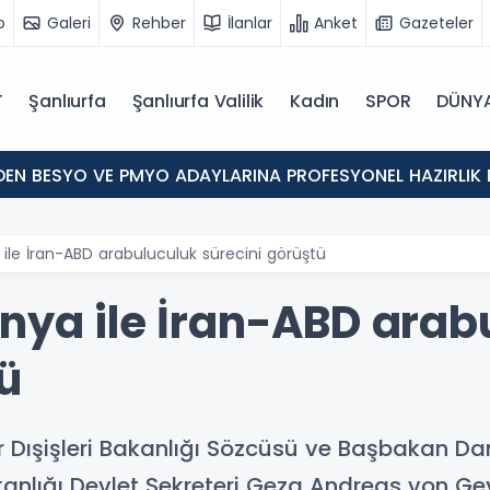
o
Galeri
Rehber
İlanlar
Anket
Gazeteler
T
Şanlıurfa
Şanlıurfa Valilik
Kadın
SPOR
DÜNY
'DEN BESYO VE PMYO ADAYLARINA PROFESYONEL HAZIRLIK 
 ile İran-ABD arabuluculuk sürecini görüştü
anya ile İran-ABD arab
ü
ar Dışişleri Bakanlığı Sözcüsü ve Başbakan
kanlığı Devlet Sekreteri Geza Andreas von Geyr