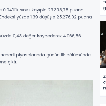
t
g
 0,04'lük sınırlı kayıpla 23.395,75 puana
Endeksi yüzde 1,39 düşüşle 25.276,02 puana
 yüzde 0,43 değer kaybederek 4.066,56
 senedi piyasalarında günün ilk bölümünde
e çıktı.
Z
c
m