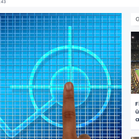
:43
F
ü
a