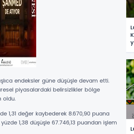
L
K
y
şlıca endeksler güne düşüşle devam etti.
resel piyasalardaki belirsizlikler bölge
 oldu.
de 1,31 değer kaybederek 8.670,90 puana
i yüzde 1,38 düşüşle 67.746,13 puandan işlem
L