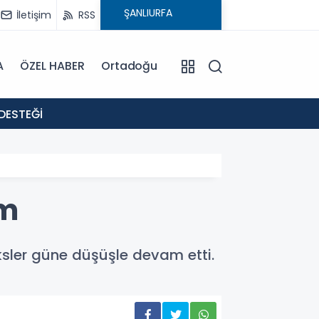
İletişim
RSS
A
ÖZEL HABER
Ortadoğu
18:02
DESTEĞİ
: EVR
im
ksler güne düşüşle devam etti.