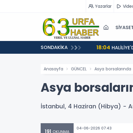
Yazarlar
Vide
SİYASE
18:04
SONDAKİKA
HALİLİYE
Anasayfa
GÜNCEL
Asya borsalarında 
Asya borsaları
İstanbul, 4 Haziran (Hibya) - 
04-06-2026 07:43
191
OKUNMA