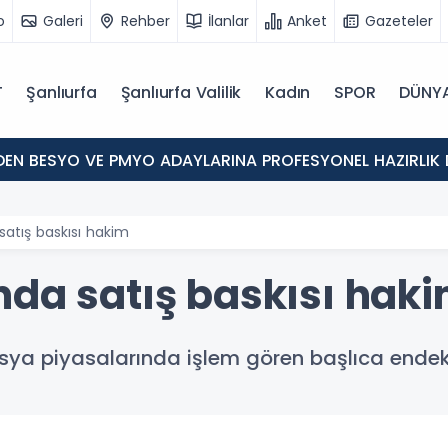
o
Galeri
Rehber
İlanlar
Anket
Gazeteler
T
Şanlıurfa
Şanlıurfa Valilik
Kadın
SPOR
DÜNY
'DEN BESYO VE PMYO ADAYLARINA PROFESYONEL HAZIRLIK 
satış baskısı hakim
nda satış baskısı hak
Asya piyasalarında işlem gören başlıca ende