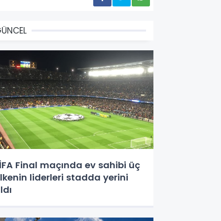
GÜNCEL
İFA Final maçında ev sahibi üç
lkenin liderleri stadda yerini
ldı