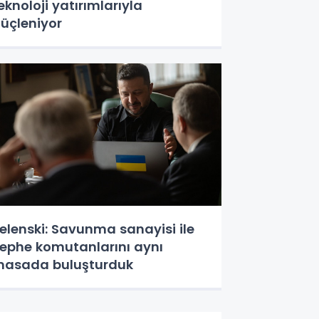
eknoloji yatırımlarıyla
üçleniyor
elenski: Savunma sanayisi ile
ephe komutanlarını aynı
asada buluşturduk