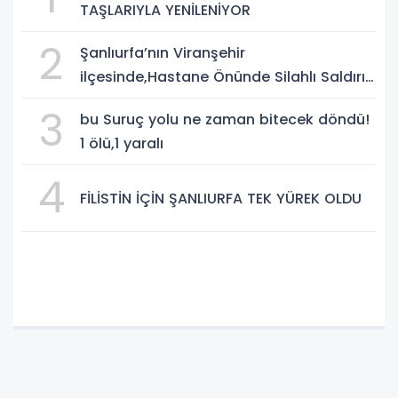
TAŞLARIYLA YENİLENİYOR
2
Şanlıurfa’nın Viranşehir
ilçesinde,Hastane Önünde Silahlı Saldırı:
2 Ağır Yaralı
3
bu Suruç yolu ne zaman bitecek döndü!
1 ölü,1 yaralı
4
FİLİSTİN İÇİN ŞANLIURFA TEK YÜREK OLDU