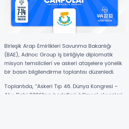
Birleşik Arap Emirlikleri Savunma Bakanlığı
(BAE), Adnoc Group iş birliğiyle diplomatik
misyon temsilcileri ve askeri ataşelere yönelik
bir basın bilgilendirme toplantısı düzenledi.
Toplantıda, “Askeri Tıp 46. Dünya Kongresi –
Abu Dabi 2026”nın hedefleri, bilimsel eksenleri
ve uluslararası katılım süreci ele alındı.
Kongrenin, 9-13 Kasım 2026 tarihleri arasında
Abu Dabi’deki Adnoc Merkezinde