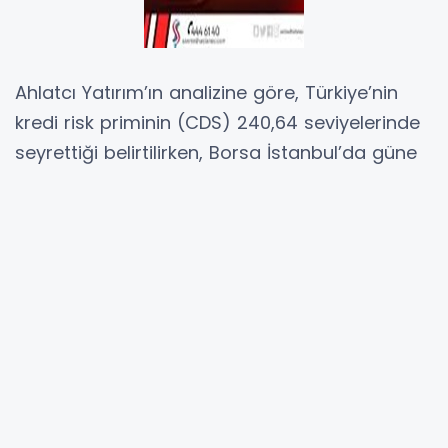
Ahlatcı Yatırım’ın analizine göre, Türkiye’nin
kredi risk priminin (CDS) 240,64 seviyelerinde
seyrettiği belirtilirken, Borsa İstanbul’da güne
yatay başlangıç beklendiği ifade edildi.
Haftanın üçüncü işlem gününde BIST 100
endeksinin yüzde 1,65 düşüş kaydettiği,
kurumun günlük model portföyünün ise yüzde
1,61 negatif getiri sunduğu aktarıldı. Günlük
teknik önerilerde ALARK, GUBRF ve OTKAR
hisseleri öne çıkarıldı.
Küresel piyasalara ilişkin değerlendirmede,
ABD-İran hattındaki müzakere sürecinin