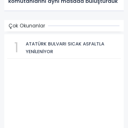
komutanlarını aynı masada buluşturduk
Çok Okunanlar
1
ATATÜRK BULVARI SICAK ASFALTLA
YENİLENİYOR