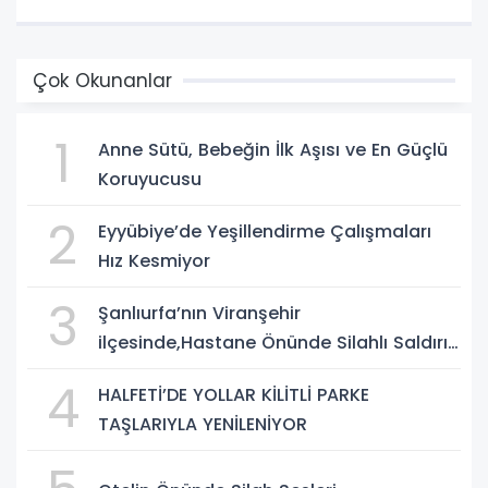
Çok Okunanlar
1
Anne Sütü, Bebeğin İlk Aşısı ve En Güçlü
Koruyucusu
2
Eyyübiye’de Yeşillendirme Çalışmaları
Hız Kesmiyor
3
Şanlıurfa’nın Viranşehir
ilçesinde,Hastane Önünde Silahlı Saldırı:
2 Ağır Yaralı
4
HALFETİ’DE YOLLAR KİLİTLİ PARKE
TAŞLARIYLA YENİLENİYOR