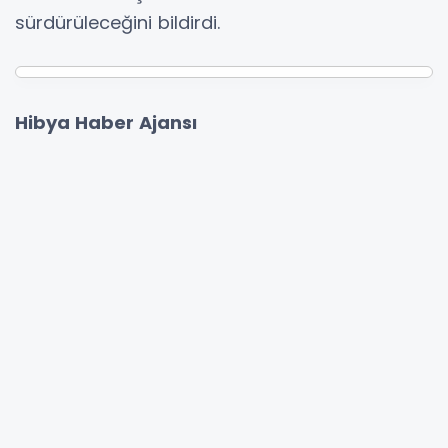
2026 tarihinde silah kaçakçılığı ve uyuşturucu
ticaretine yönelik düzenlenen operasyonda 6
adet AK-47 uzun namlulu silah, şarjörler ile 10
kilo 700 gram esrar ele geçirildiğini açıkladı.
Operasyonda 3 şüpheli gözaltına alınırken,
adliyeye sevk edilen şüphelilerden 2'si
tutuklandı. Valilik, silah ve mühimmat
kaçakçılığı ile uyuşturucu madde imal ve
ticaretine karşı mücadelenin kararlılıkla
sürdürüleceğini bildirdi.
Hibya Haber Ajansı