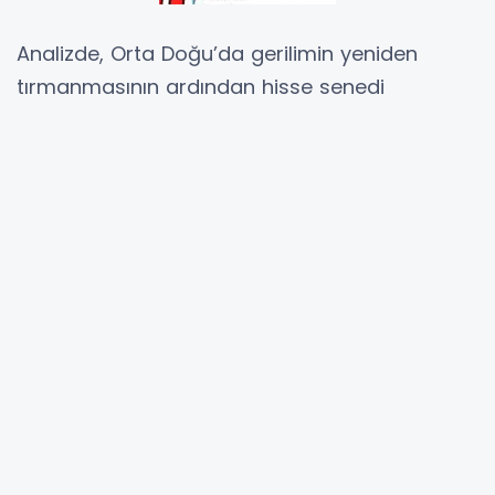
Analizde, Orta Doğu’da gerilimin yeniden
tırmanmasının ardından hisse senedi
piyasalarının güne satıcılı başladığı belirtilirken,
zayıf ABD seansının ardından düşük risk
iştahının Asya piyasalarında da etkisini
sürdürdüğü ifade edildi.
Japonya piyasalarında bir gün önce görülen
rekor seviyelerin ardından enerji arzına yönelik
endişeler ve kâr realizasyonlarının öne çıktığı
belirtilirken, Nikkei 225 Endeksi’nin yüzde 1,47,
Topix Endeksi’nin ise yüzde 1,13 gerilediği
kaydedildi. Teknoloji hisselerinde sert satışların
yaşandığı belirtilirken, Çin’de Şanghay Bileşik