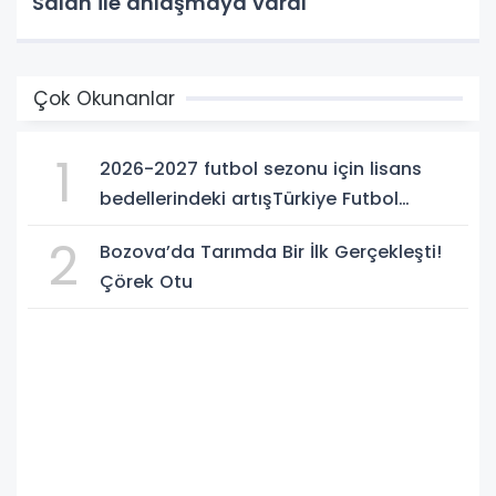
Salah ile anlaşmaya vardı
Çok Okunanlar
1
2026-2027 futbol sezonu için lisans
bedellerindeki artışTürkiye Futbol
Federasyonu işi ticarete indirdi
2
Bozova’da Tarımda Bir İlk Gerçekleşti!
Çörek Otu