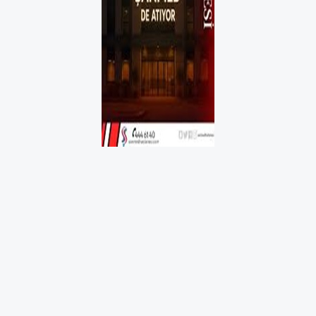
TFF 2.Lig ekibi Şanlıurfaspor’da yeni sezon
öncesi hareketli günler yaşanıyor. Kulüp
başkanlığına Hasan Avcı’nın seçilmesinin
ardından, taraftarın ve spor kamuoyunun
merakla beklediği yönetim kurulu içi görev
dağılımı netleşti.