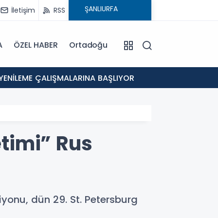
İletişim
RSS
A
ÖZEL HABER
Ortadoğu
12:46
 YENİLEME ÇALIŞMALARINA BAŞLIYOR
Eyyübi
etimi” Rus
rsiyonu, dün 29. St. Petersburg