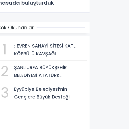
asada buluşturduk
ok Okunanlar
1
: EVREN SANAYİ SİTESİ KATLI
KÖPRÜLÜ KAVŞAĞI
TAMAMLANDI, ARAÇ GEÇİŞLERİ
2
ŞANLIURFA BÜYÜKŞEHİR
BAŞLADI
BELEDİYESİ ATATÜRK
BULVARI'NDA ASFALT YENİLEME
3
Eyyübiye Belediyesi’nin
ÇALIŞMALARINA BAŞLIYOR
Gençlere Büyük Desteği