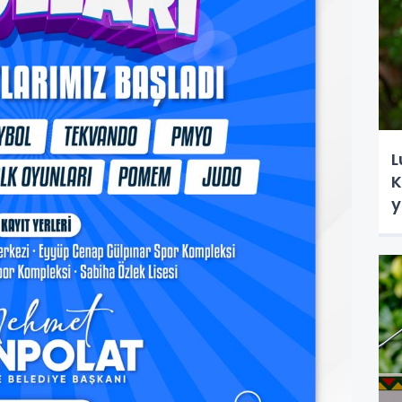
L
K
y