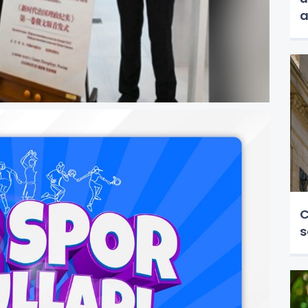
a
C
s