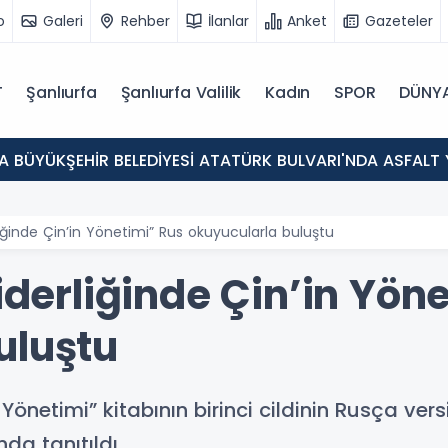
o
Galeri
Rehber
İlanlar
Anket
Gazeteler
T
Şanlıurfa
Şanlıurfa Valilik
Kadın
SPOR
DÜNY
A BÜYÜKŞEHİR BELEDİYESİ ATATÜRK BULVARI'NDA ASFALT
rliğinde Çin’in Yönetimi” Rus okuyucularla buluştu
Liderliğinde Çin’in Yön
uluştu
n Yönetimi” kitabının birinci cildinin Rusça ve
da tanıtıldı.