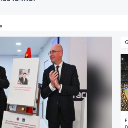
11
F
ü