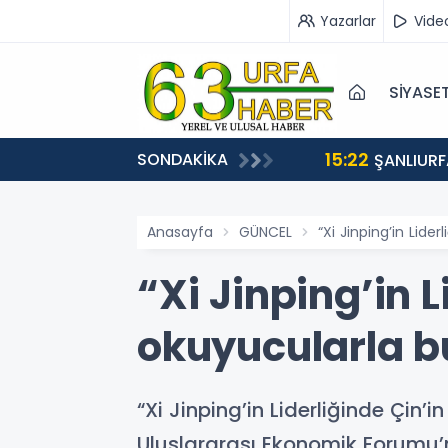
Yazarlar
Vide
SİYASE
15:22
SONDAKİKA
EÇİŞLERİ BAŞLADI
ŞANLIURF
Anasayfa
GÜNCEL
“Xi Jinping’in Lide
“Xi Jinping’in 
okuyucularla b
“Xi Jinping’in Liderliğinde Çin’i
Uluslararası Ekonomik Forumu’n