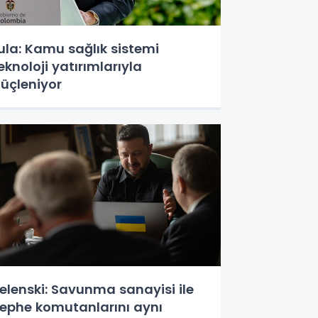
ula: Kamu sağlık sistemi
eknoloji yatırımlarıyla
üçleniyor
elenski: Savunma sanayisi ile
ephe komutanlarını aynı