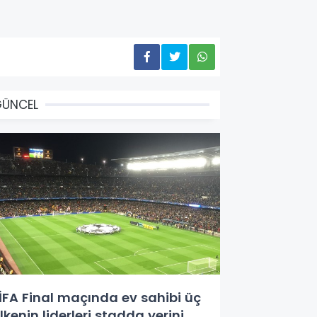
GÜNCEL
İFA Final maçında ev sahibi üç
lkenin liderleri stadda yerini