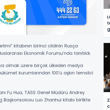
L
t
g
etimi” kitabının birinci cildinin Rusça
luslararası Ekonomik Forumu’nda tanıtıldı.
sya olmak üzere birçok ülkeden medya
 hükümet kurumlarından 100’ü aşkın temsilci
anı Fu Hua, TASS Genel Müdürü Andrey
g Başkonsolosu Luo Zhanhui kitabı birlikte
Z
c