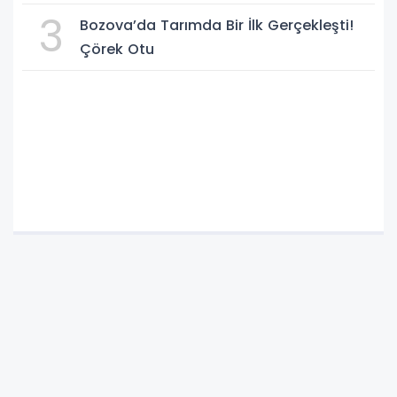
Federasyonu işi ticarete indirdi
3
Bozova’da Tarımda Bir İlk Gerçekleşti!
Çörek Otu