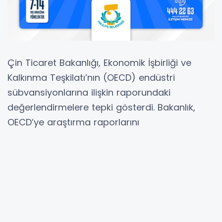
Çin Ticaret Bakanlığı, Ekonomik İşbirliği ve
Kalkınma Teşkilatı’nın (OECD) endüstri
sübvansiyonlarına ilişkin raporundaki
değerlendirmelere tepki gösterdi. Bakanlık,
OECD’ye araştırma raporlarını
siyasallaştırmasından ve
araçsallaştırmasından kaçınma çağrısında
bulundu.
Çin Ticaret Bakanlığı’ndan bugün yapılan
açıklamada, OECD tarafından yayımlanan
endüstri sübvansiyonlarına ilişkin raporda,