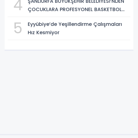
4
ŞANLIURFA BÜYÜKŞEHİR BELEDİYESİ’NDEN
ÇOCUKLARA PROFESYONEL BASKETBOL
EĞİTİMİ
5
Eyyübiye’de Yeşillendirme Çalışmaları
Hız Kesmiyor