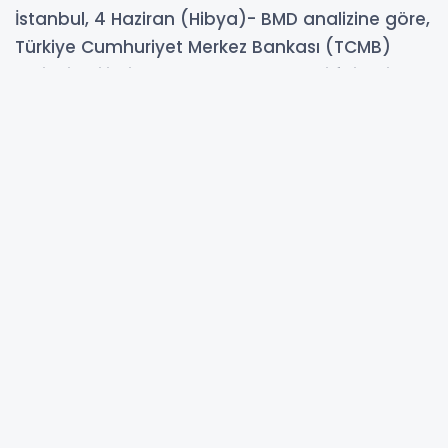
İstanbul, 4 Haziran (Hibya)- BMD analizine göre,
Türkiye Cumhuriyet Merkez Bankası (TCMB)
verilerine ilişkin, TL mevduat ve kredi faizlerinde
yukarı yönlü hareket dikkat çekti. TL mevduat
faiz oranı haftalık bazda sınırlı artış gösterirken,
kredi tarafında özellikle ticari kredilerde belirgin
yükseliş kaydedildi. Döviz mevduat ve kredi
faizlerinde ise sınırlı ve karışık bir görünüm
izlendi.
04-06-2026 12:29
143
OKUNMA
Güncelleme : 04-06-2026 12:29