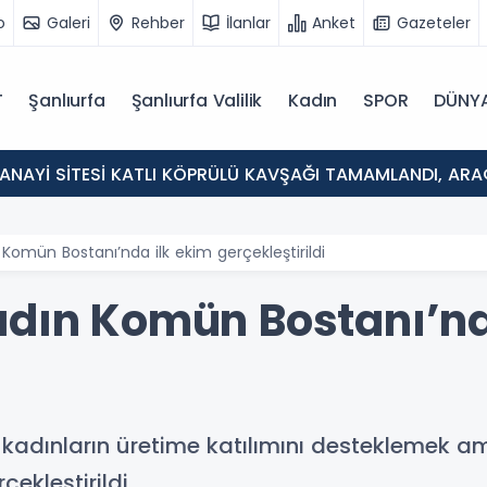
o
Galeri
Rehber
İlanlar
Anket
Gazeteler
T
Şanlıurfa
Şanlıurfa Valilik
Kadın
SPOR
DÜNY
SANAYİ SİTESİ KATLI KÖPRÜLÜ KAVŞAĞI TAMAMLANDI, ARA
 Komün Bostanı’nda ilk ekim gerçekleştirildi
adın Komün Bostanı’nd
n kadınların üretime katılımını desteklemek a
ekleştirildi.