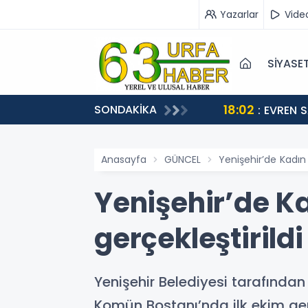
Yazarlar
Vide
SİYASE
18:02
SONDAKİKA
STEĞİ
: EVREN 
Anasayfa
GÜNCEL
Yenişehir’de Kadın
Yenişehir’de K
gerçekleştirildi
Yenişehir Belediyesi tarafında
Komün Bostanı’nda ilk ekim gerç