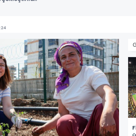
:24
F
ü