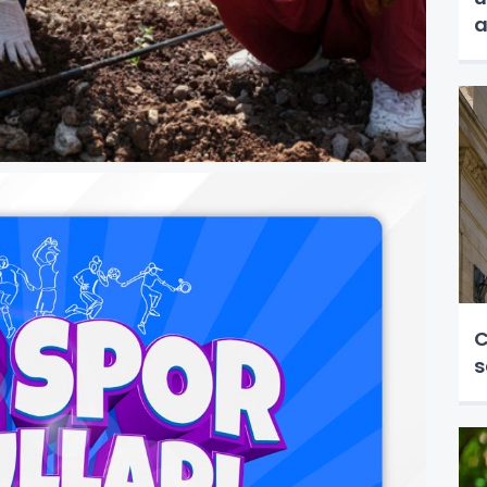
a
C
s