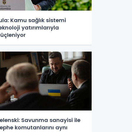
ula: Kamu sağlık sistemi
eknoloji yatırımlarıyla
üçleniyor
elenski: Savunma sanayisi ile
ephe komutanlarını aynı