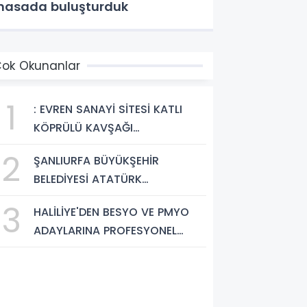
asada buluşturduk
ok Okunanlar
1
: EVREN SANAYİ SİTESİ KATLI
KÖPRÜLÜ KAVŞAĞI
TAMAMLANDI, ARAÇ GEÇİŞLERİ
2
ŞANLIURFA BÜYÜKŞEHİR
BAŞLADI
BELEDİYESİ ATATÜRK
BULVARI'NDA ASFALT YENİLEME
3
HALİLİYE'DEN BESYO VE PMYO
ÇALIŞMALARINA BAŞLIYOR
ADAYLARINA PROFESYONEL
HAZIRLIK DESTEĞİ