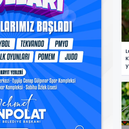
L
K
y