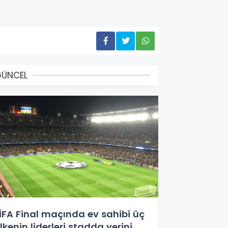
GÜNCEL
İFA Final maçında ev sahibi üç
lkenin liderleri stadda yerini