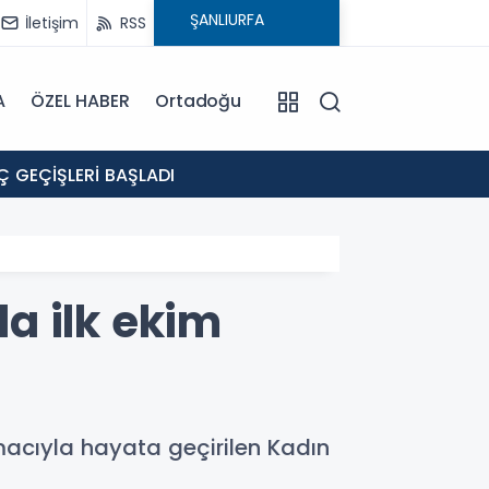
İletişim
RSS
A
ÖZEL HABER
Ortadoğu
15:22
Ç GEÇİŞLERİ BAŞLADI
ŞANLI
a ilk ekim
macıyla hayata geçirilen Kadın