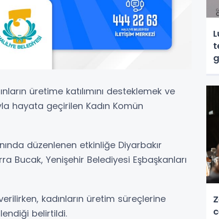
L
t
g
ınların üretime katılımını desteklemek ve
la hayata geçirilen Kadın Komün
anında düzenlenen etkinliğe Diyarbakır
ra Bucak, Yenişehir Belediyesi Eşbaşkanları
 verilirken, kadınların üretim süreçlerine
Z
c
ndiği belirtildi.