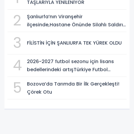
TAŞLARIYLA YENİLENİYOR
2
Şanlıurfa’nın Viranşehir
ilçesinde,Hastane Önünde Silahlı Saldırı:
2 Ağır Yaralı
3
FİLİSTİN İÇİN ŞANLIURFA TEK YÜREK OLDU
4
2026-2027 futbol sezonu için lisans
bedellerindeki artışTürkiye Futbol
Federasyonu işi ticarete indirdi
5
Bozova’da Tarımda Bir İlk Gerçekleşti!
Çörek Otu