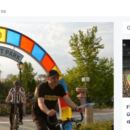
:59
F
ü
a