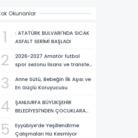
ok Okunanlar
1
: ATATÜRK BULVARI'NDA SICAK
ASFALT SERİMİ BAŞLADI
2
2026-2027 Amatör futbol
spor sezonu lisans ve transfer
ücretleri belli oldu
3
Anne Sütü, Bebeğin İlk Aşısı ve
En Güçlü Koruyucusu
4
ŞANLIURFA BÜYÜKŞEHİR
BELEDİYESİ’NDEN ÇOCUKLARA
PROFESYONEL BASKETBOL
5
Eyyübiye’de Yeşillendirme
EĞİTİMİ
Çalışmaları Hız Kesmiyor