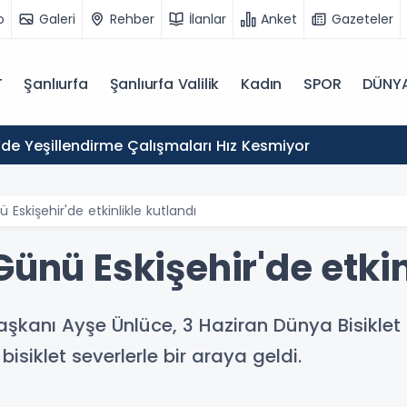
o
Galeri
Rehber
İlanlar
Anket
Gazeteler
T
Şanlıurfa
Şanlıurfa Valilik
Kadın
SPOR
DÜNY
’de Yeşillendirme Çalışmaları Hız Kesmiyor
 Eskişehir'de etkinlikle kutlandı
Günü Eskişehir'de etkin
Başkanı Ayşe Ünlüce, 3 Haziran Dünya Bisikl
bisiklet severlerle bir araya geldi.