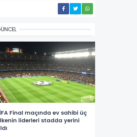
GÜNCEL
İFA Final maçında ev sahibi üç
lkenin liderleri stadda yerini
ldı