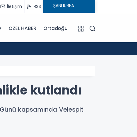
İletişim
RSS
A
ÖZEL HABER
Ortadoğu
16:12
Anne S
likle kutlandı
et Günü kapsamında Velespit