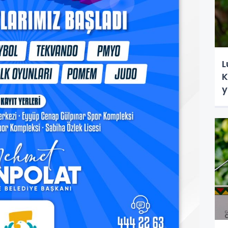
L
K
y