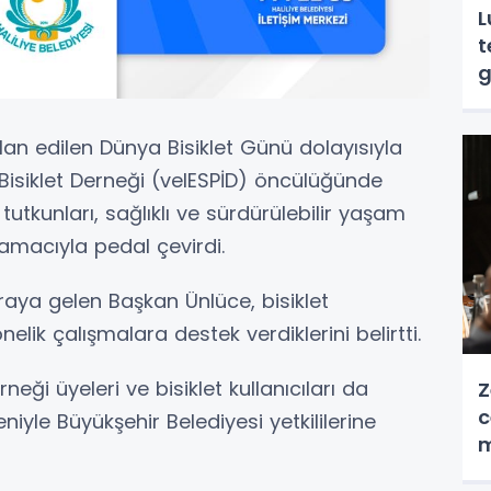
L
t
g
ilan edilen Dünya Bisiklet Günü dolayısıyla
 Bisiklet Derneği (velESPİD) öncülüğünde
t tutkunları, sağlıklı ve sürdürülebilir yaşam
amacıyla pedal çevirdi.
raya gelen Başkan Ünlüce, bisiklet
elik çalışmalara destek verdiklerini belirtti.
erneği üyeleri ve bisiklet kullanıcıları da
Z
c
yle Büyükşehir Belediyesi yetkililerine
m