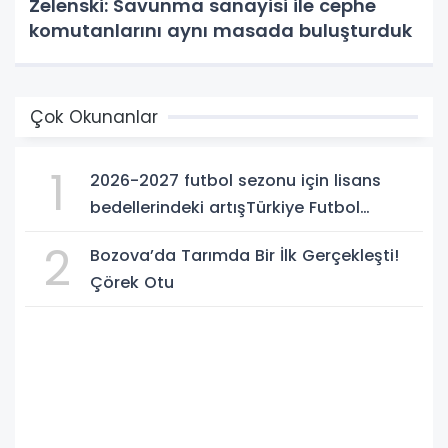
Zelenski: Savunma sanayisi ile cephe
komutanlarını aynı masada buluşturduk
Çok Okunanlar
1
2026-2027 futbol sezonu için lisans
bedellerindeki artışTürkiye Futbol
Federasyonu işi ticarete indirdi
2
Bozova’da Tarımda Bir İlk Gerçekleşti!
Çörek Otu