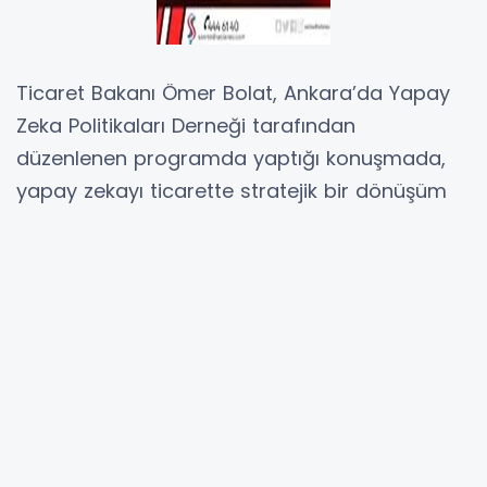
Ticaret Bakanı Ömer Bolat, Ankara’da Yapay
Zeka Politikaları Derneği tarafından
düzenlenen programda yaptığı konuşmada,
yapay zekayı ticarette stratejik bir dönüşüm
aracı olarak gördüklerini belirtti.
Bolat, Kolay İhracat Platformu, Yeni TAREKS,
Dış Ticaret Anomali Tespit Sistemi ve MUHAFIZ
gibi uygulamalarla ticarette yapay zeka ve
veri temelli dönüşümün hızlandırıldığını ifade
etti.
Gümrük süreçlerinde OCR teknolojileri, yapay