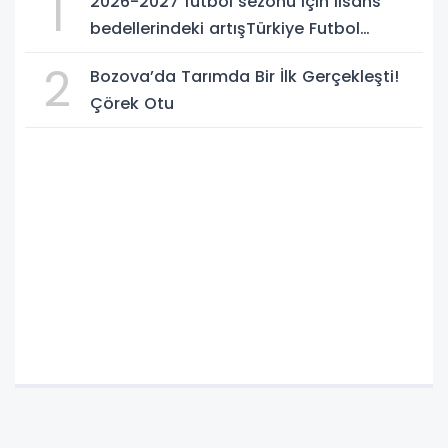
1
2026-2027 futbol sezonu için lisans
bedellerindeki artışTürkiye Futbol
Federasyonu işi ticarete indirdi
2
Bozova’da Tarımda Bir İlk Gerçekleşti!
Çörek Otu