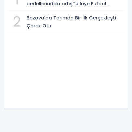
bedellerindeki artışTürkiye Futbol
Federasyonu işi ticarete indirdi
2
Bozova’da Tarımda Bir İlk Gerçekleşti!
Çörek Otu