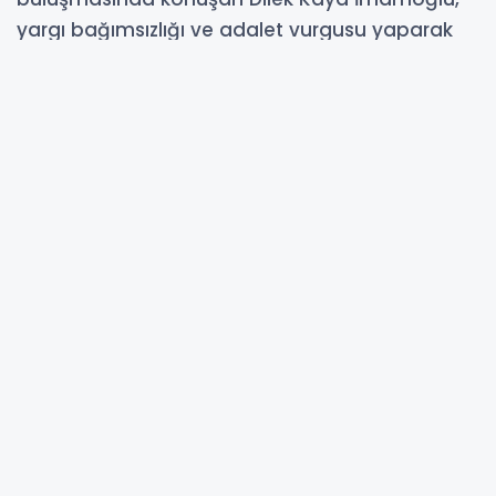
yargı bağımsızlığı ve adalet vurgusu yaparak
“millet iradesini tanımayan bir anlayışla karşı
karşıyayız” dedi.
04-06-2026 15:03
245
OKUNMA
Güncelleme : 04-06-2026 15:03