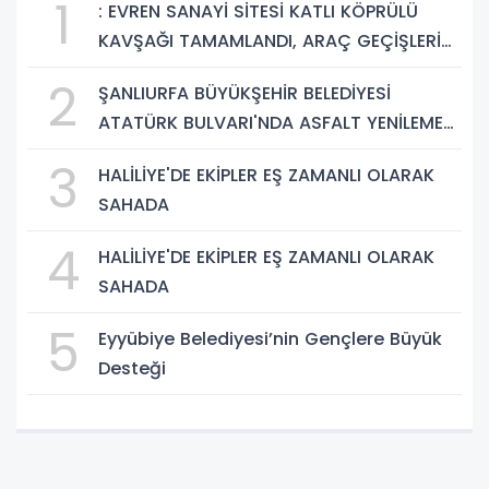
1
: EVREN SANAYİ SİTESİ KATLI KÖPRÜLÜ
KAVŞAĞI TAMAMLANDI, ARAÇ GEÇİŞLERİ
BAŞLADI
2
ŞANLIURFA BÜYÜKŞEHİR BELEDİYESİ
ATATÜRK BULVARI'NDA ASFALT YENİLEME
ÇALIŞMALARINA BAŞLIYOR
3
HALİLİYE'DE EKİPLER EŞ ZAMANLI OLARAK
SAHADA
4
HALİLİYE'DE EKİPLER EŞ ZAMANLI OLARAK
SAHADA
5
Eyyübiye Belediyesi’nin Gençlere Büyük
Desteği