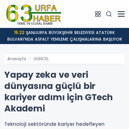
:22
ŞANLIURFA BÜYÜKŞEHİR BELEDİYESİ ATATÜRK
12:4
RI'NDA ASFALT YENİLEME ÇALIŞMALARINA BAŞLIYOR
Anasayfa
GÜNCEL
Yapay zeka ve veri
dünyasına güçlü bir
kariyer adımı için GTech
Akademi
Teknoloji sektöründe kariyer hedefleyen