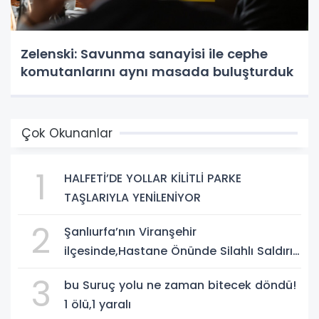
Zelenski: Savunma sanayisi ile cephe
komutanlarını aynı masada buluşturduk
Çok Okunanlar
1
HALFETİ’DE YOLLAR KİLİTLİ PARKE
TAŞLARIYLA YENİLENİYOR
2
Şanlıurfa’nın Viranşehir
ilçesinde,Hastane Önünde Silahlı Saldırı:
2 Ağır Yaralı
3
bu Suruç yolu ne zaman bitecek döndü!
1 ölü,1 yaralı