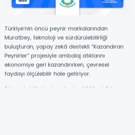
Türkiye’nin öncü peynir markalarından
Muratbey, teknoloji ve sürdürülebilirliği
buluşturan, yapay zekâ destekli “Kazandıran
Peynirler” projesiyle ambalaj atıklarını
ekonomiye geri kazandırırken, çevresel
faydayı ölçülebilir hale getiriyor.
Birleşmiş Milletler tarafından 2026 yılı Dünya
Çevre Günü’nün teması olarak belirlenen
“İklim Değişikliği ve İklim Eylemi”, ekonomiyi
şekillendiren sistemlerin dönüştürülmesini ve
insanlığın doğayla ilişkisini yeniden
tanımlamasını hedefliyor. Muratbey, yapay