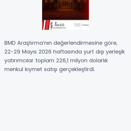
BMD Araştırma’nın değerlendirmesine göre,
22-29 Mayıs 2026 haftasında yurt dışı yerleşik
yatırımcılar toplam 226,1 milyon dolarlık
menkul kıymet satışı gerçekleştirdi.
Söz konusu dönemde yabancı yatırımcılar,
fiyat ve kur etkisinden arındırılmış verilere göre
91,1 milyon dolarlık hisse senedi, 134,5 milyon
dolarlık Devlet İç Borçlanma Senedi (DİBS) ve
0,5 milyon dolarlık özel sektör tahvili sattı.