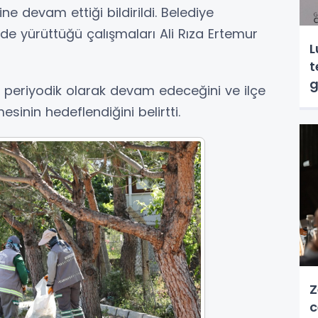
ne devam ettiği bildirildi. Belediye
de yürüttüğü çalışmaları Ali Rıza Ertemur
L
t
g
ca periyodik olarak devam edeceğini ve ilçe
sinin hedeflendiğini belirtti.
Z
c