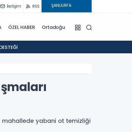
İletişim
RSS
A
ÖZEL HABER
Ortadoğu
18:02
DESTEĞİ
: EVR
ışmaları
1 mahallede yabani ot temizliği