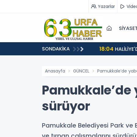
Yazarlar
Vide
SİYASE
18:04
SONDAKİKA
HALİLİYE
Anasayfa
GÜNCEL
Pamukkale’de yaban
Pamukkale’de y
sürüyor
Pamukkale Belediyesi Park ve B
ve tırpan çalışmalarını sürdürü