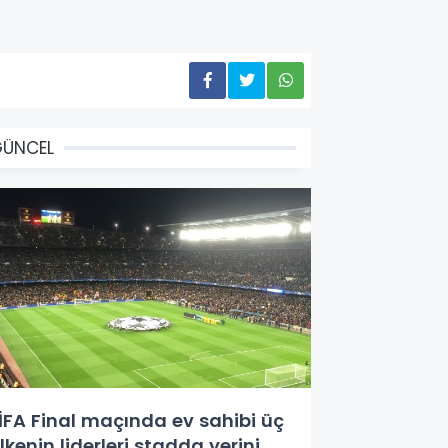
GÜNCEL
İFA Final maçında ev sahibi üç
lkenin liderleri stadda yerini