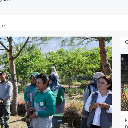
:37
F
ü