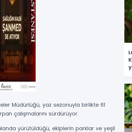
L
K
y
ler Müdürlüğü, yaz sezonuyla birlikte 61
rpan çalışmalarını sürdürüyor.
landa yürütüldüğü, ekiplerin parklar ve yeşil