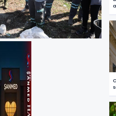
a
C
s