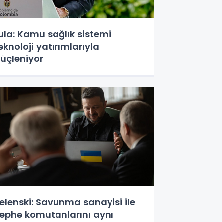
ula: Kamu sağlık sistemi
eknoloji yatırımlarıyla
üçleniyor
elenski: Savunma sanayisi ile
ephe komutanlarını aynı