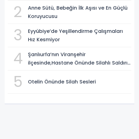
2
Anne Sütü, Bebeğin İlk Aşısı ve En Güçlü
Koruyucusu
3
Eyyübiye’de Yeşillendirme Çalışmaları
Hız Kesmiyor
4
Şanlıurfa’nın Viranşehir
ilçesinde,Hastane Önünde Silahlı Saldırı:
2 Ağır Yaralı
5
Otelin Önünde Silah Sesleri