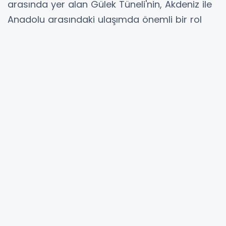
arasında yer alan Gülek Tüneli'nin, Akdeniz ile
Anadolu arasındaki ulaşımda önemli bir rol
üstlendiğini belirtti.
Uraloğlu, yaptığı açıklamada Gülek Tüneli'nin
bölgenin en kritik ulaşım koridorlarından biri
olduğunu ifade ederek, tünelin her gün
binlerce sürücüye güvenli ve konforlu ulaşım
imkanı sunduğunu kaydetti.
Toroslar'ın doğal yapısı içerisinde uzanan
ulaşım güzergâhının, Akdeniz Bölgesi ile İç
Anadolu arasındaki bağlantıyı güçlendirdiğini
vurgulayan Uraloğlu, tünelin hem yolcu hem
de yük taşımacılığı açısından stratejik önem
taşıdığını belirtti.