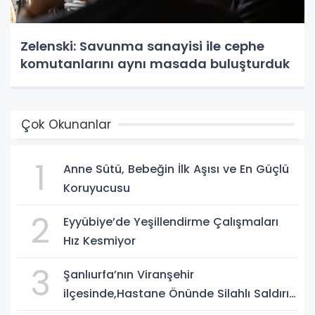
Zelenski: Savunma sanayisi ile cephe
komutanlarını aynı masada buluşturduk
Çok Okunanlar
1
Anne Sütü, Bebeğin İlk Aşısı ve En Güçlü
Koruyucusu
2
Eyyübiye’de Yeşillendirme Çalışmaları
Hız Kesmiyor
3
Şanlıurfa’nın Viranşehir
ilçesinde,Hastane Önünde Silahlı Saldırı:
2 Ağır Yaralı