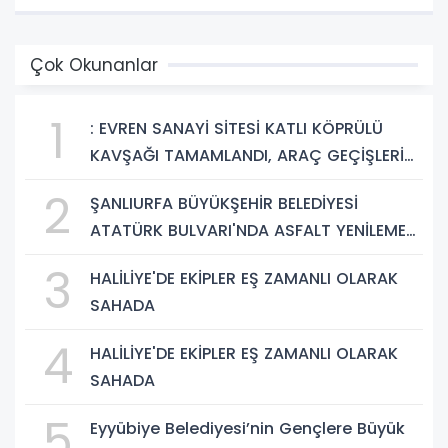
Çok Okunanlar
1
: EVREN SANAYİ SİTESİ KATLI KÖPRÜLÜ
KAVŞAĞI TAMAMLANDI, ARAÇ GEÇİŞLERİ
BAŞLADI
2
ŞANLIURFA BÜYÜKŞEHİR BELEDİYESİ
ATATÜRK BULVARI'NDA ASFALT YENİLEME
ÇALIŞMALARINA BAŞLIYOR
3
HALİLİYE'DE EKİPLER EŞ ZAMANLI OLARAK
SAHADA
4
HALİLİYE'DE EKİPLER EŞ ZAMANLI OLARAK
SAHADA
5
Eyyübiye Belediyesi’nin Gençlere Büyük