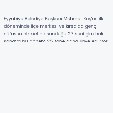
Eyyübiye Belediye Başkanı Mehmet Kuş’un ilk
döneminde ilçe merkezi ve kırsalda genç
nüfusun hizmetine sunduğu 27 suni çim halı
sahaya bu dönem 25 tane daha ilave ediliyor.
Geçtiğimiz aylarda yapımına başlanan 25
yeni halı sahadan tamamlananlar hizmete
sunulurken, Yaykılıç ve Sarıca kırsal
mahallelerindeki sahalarda da suni çim serim
işlemleri başladı.
Genellikle okulların yakınına, çocukların ve
gençlerin rahatça ulaşabileceği mevkilerde
inşa edilen halı sahalarla, gençlerin sporla iç