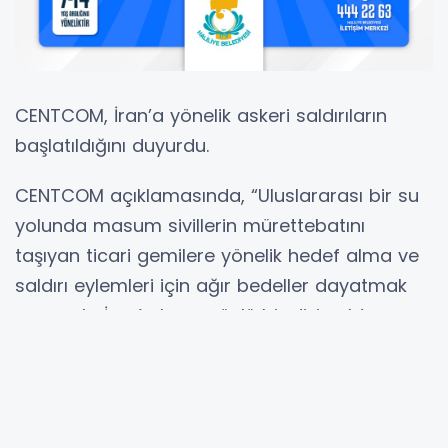
CENTCOM, İran’a yönelik askeri saldırıların
başlatıldığını duyurdu.
CENTCOM açıklamasında, “Uluslararası bir su
yolunda masum sivillerin mürettebatını
taşıyan ticari gemilere yönelik hedef alma ve
saldırı eylemleri için ağır bedeller dayatmak
amacıyla İran’a karşı güçlü bir dizi saldırıyı
başlatmaya başladık” ifadelerine yer verildi.
Açıklamada, operasyonların İran’ın Hürmüz
Boğazı’ndan geçen üç ticari gemiye yönelik