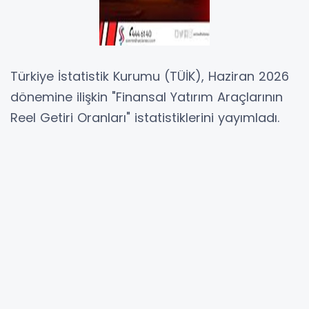
Türkiye İstatistik Kurumu (TÜİK), Haziran 2026
dönemine ilişkin "Finansal Yatırım Araçlarının
Reel Getiri Oranları" istatistiklerini yayımladı.
TÜİK verilerine göre, aylık değerlendirmede en
yüksek reel getiri Devlet İç Borçlanma
Senetleri'nde (DİBS) gerçekleşti. DİBS, yurt içi
üretici fiyat endeksi (Yİ-ÜFE) ile
indirgendiğinde yüzde 1,60, tüketici fiyat
endeksi (TÜFE) ile indirgendiğinde ise yüzde
2,42 oranında yatırımcısına reel getiri sağladı.