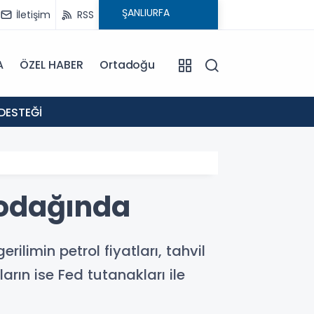
İletişim
RSS
A
ÖZEL HABER
Ortadoğu
18:02
DESTEĞİ
: EVR
n odağında
ilimin petrol fiyatları, tahvil
arın ise Fed tutanakları ile