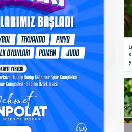
L
K
y