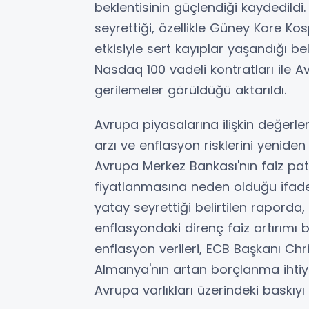
beklentisinin güçlendiği kaydedildi
seyrettiği, özellikle Güney Kore Kos
etkisiyle sert kayıplar yaşandığı be
Nasdaq 100 vadeli kontratları ile Av
gerilemeler görüldüğü aktarıldı.
Avrupa piyasalarına ilişkin değerlen
arzı ve enflasyon risklerini yenide
Avrupa Merkez Bankası'nın faiz patik
fiyatlanmasına neden olduğu ifade 
yatay seyrettiği belirtilen raporda,
enflasyondaki direnç faiz artırımı b
enflasyon verileri, ECB Başkanı Chr
Almanya'nın artan borçlanma ihtiyac
Avrupa varlıkları üzerindeki baskıyı