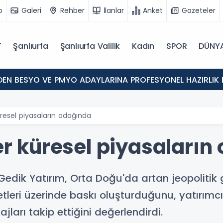
o
Galeri
Rehber
İlanlar
Anket
Gazeteler
T
Şanlıurfa
Şanlıurfa Valilik
Kadın
SPOR
DÜNY
'DEN BESYO VE PMYO ADAYLARINA PROFESYONEL HAZIRLIK 
küresel piyasaların odağında
ler küresel piyasaları
dik Yatırım, Orta Doğu'da artan jeopolitik ger
tleri üzerinde baskı oluşturduğunu, yatırımcıl
ları takip ettiğini değerlendirdi.