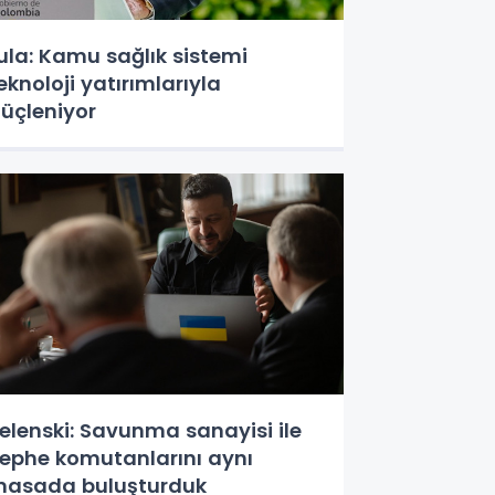
ula: Kamu sağlık sistemi
eknoloji yatırımlarıyla
üçleniyor
elenski: Savunma sanayisi ile
ephe komutanlarını aynı
asada buluşturduk