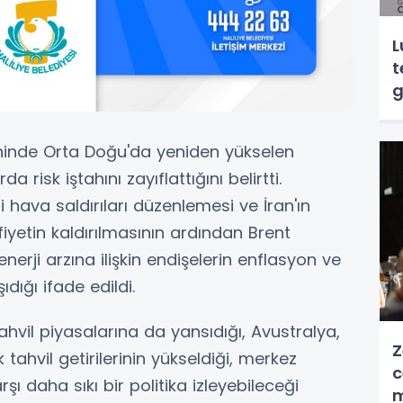
L
t
g
eninde Orta Doğu'da yeniden yükselen
a risk iştahını zayıflattığını belirtti.
 hava saldırıları düzenlemesi ve İran'ın
iyetin kaldırılmasının ardından Brent
enerji arzına ilişkin endişelerin enflasyon ve
ıdığı ifade edildi.
tahvil piyasalarına da yansıdığı, Avustralya,
Z
 tahvil getirilerinin yükseldiği, merkez
c
şı daha sıkı bir politika izleyebileceği
m