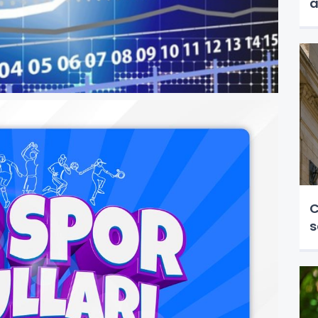
a
C
s