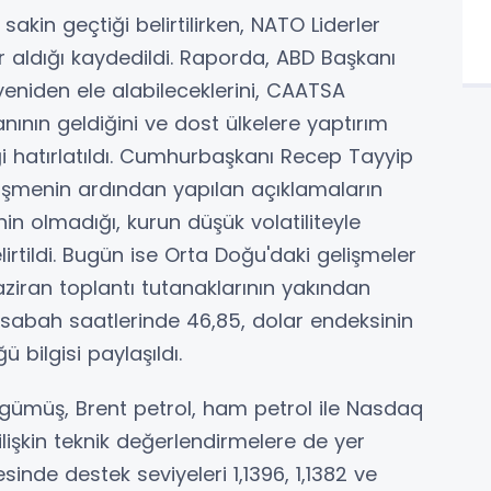
sakin geçtiği belirtilirken, NATO Liderler
r aldığı kaydedildi. Raporda, ABD Başkanı
eniden ele alabileceklerini, CAATSA
nının geldiğini ve dost ülkelere yaptırım
i hatırlatıldı. Cumhurbaşkanı Recep Tayyip
üşmenin ardından yapılan açıklamaların
inin olmadığı, kurun düşük volatiliteyle
irtildi. Bugün ise Orta Doğu'daki gelişmeler
aziran toplantı tutanaklarının yakından
in sabah saatlerinde 46,85, dolar endeksinin
ü bilgisi paylaşıldı.
, gümüş, Brent petrol, ham petrol ile Nasdaq
lişkin teknik değerlendirmelere de yer
sinde destek seviyeleri 1,1396, 1,1382 ve