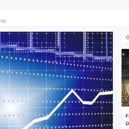
:52
F
ü