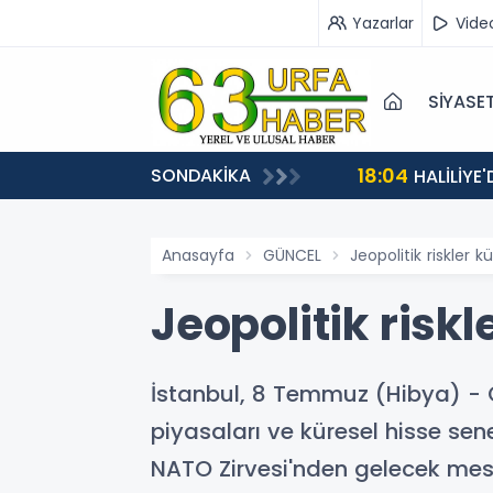
Yazarlar
Vide
SİYASE
18:04
SONDAKİKA
HALİLİYE
Anasayfa
GÜNCEL
Jeopolitik riskler 
Jeopolitik risk
İstanbul, 8 Temmuz (Hibya) - Ge
piyasaları ve küresel hisse sene
NATO Zirvesi'nden gelecek mesaj