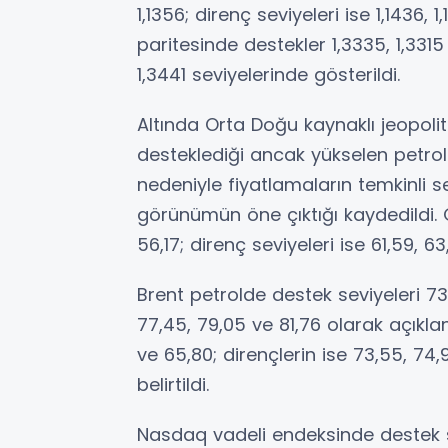
1,1356; direnç seviyeleri ise 1,1436, 1
paritesinde destekler 1,3335, 1,3315 
1,3441 seviyelerinde gösterildi.
Altında Orta Doğu kaynaklı jeopoliti
desteklediği ancak yükselen petrol f
nedeniyle fiyatlamaların temkinli s
görünümün öne çıktığı kaydedildi. 
56,17; direnç seviyeleri ise 61,59, 6
Brent petrolde destek seviyeleri 73,
77,45, 79,05 ve 81,76 olarak açıkla
ve 65,80; dirençlerin ise 73,55, 74
belirtildi.
Nasdaq vadeli endeksinde destek se