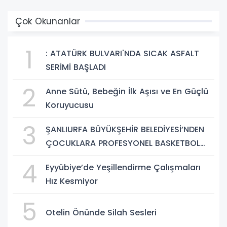
Çok Okunanlar
1
: ATATÜRK BULVARI'NDA SICAK ASFALT
SERİMİ BAŞLADI
2
Anne Sütü, Bebeğin İlk Aşısı ve En Güçlü
Koruyucusu
3
ŞANLIURFA BÜYÜKŞEHİR BELEDİYESİ’NDEN
ÇOCUKLARA PROFESYONEL BASKETBOL
EĞİTİMİ
4
Eyyübiye’de Yeşillendirme Çalışmaları
Hız Kesmiyor
5
Otelin Önünde Silah Sesleri