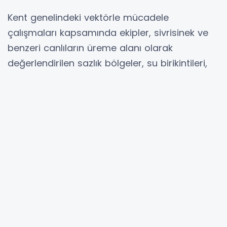
Kent genelindeki vektörle mücadele
çalışmaları kapsamında ekipler, sivrisinek ve
benzeri canlıların üreme alanı olarak
değerlendirilen sazlık bölgeler, su birikintileri,
kanal çevreleri ve uygun alanlarda ilaçlama
yaptı.
Çalışmalarda özel ekipmanlar kullanılırken,
Sağlık Bakanlığı ruhsatlı ve Dünya Sağlık
Örgütü tarafından onaylı biyosidal ürünlerin
tercih edildiği belirtildi.
Ekiplerin, vatandaşların yaşam kalitesinin
artırılması ve vektör kaynaklı olumsuzlukların
önlenmesi amacıyla kent genelindeki