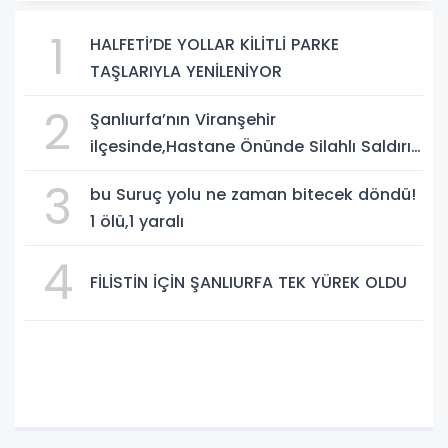
1
HALFETİ’DE YOLLAR KİLİTLİ PARKE
TAŞLARIYLA YENİLENİYOR
2
Şanlıurfa’nın Viranşehir
ilçesinde,Hastane Önünde Silahlı Saldırı:
2 Ağır Yaralı
3
bu Suruç yolu ne zaman bitecek döndü!
1 ölü,1 yaralı
4
FİLİSTİN İÇİN ŞANLIURFA TEK YÜREK OLDU