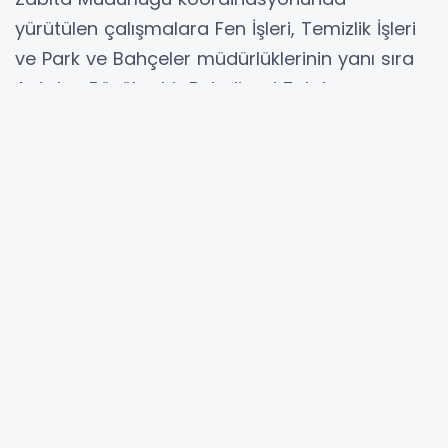
yürütülen çalışmalara Fen İşleri, Temizlik İşleri
ve Park ve Bahçeler müdürlüklerinin yanı sıra
Antalya Büyükşehir Belediyesi Zabıta
Müdürlüğü ve genel kolluk kuvvetleri de destek
verdi.
Denetimlerde, kaldırımlarda yaya geçişini
engelleyen duba, masa, sandalye, flama ve
reklam malzemeleri kaldırılırken, trafik
güvenliğini olumsuz etkileyen unsurlar da
kamu alanlarından toplandı.
Kaldırım işgali yaptığı belirlenen kişi ve
işletmeler hakkında 5326 sayılı Kabahatler
Kanunu’nun 38/1 maddesi kapsamında işlem