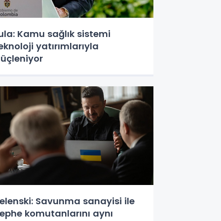
ula: Kamu sağlık sistemi
eknoloji yatırımlarıyla
üçleniyor
elenski: Savunma sanayisi ile
ephe komutanlarını aynı