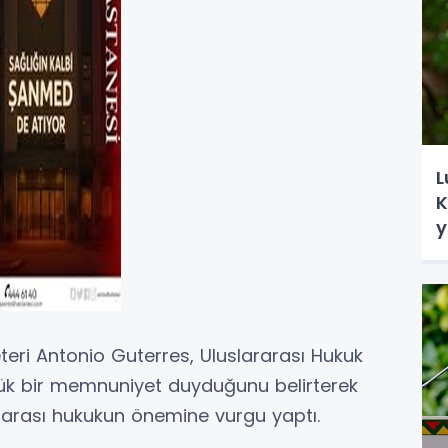
L
K
y
eteri Antonio Guterres, Uluslararası Hukuk
k bir memnuniyet duyduğunu belirterek
rarası hukukun önemine vurgu yaptı.