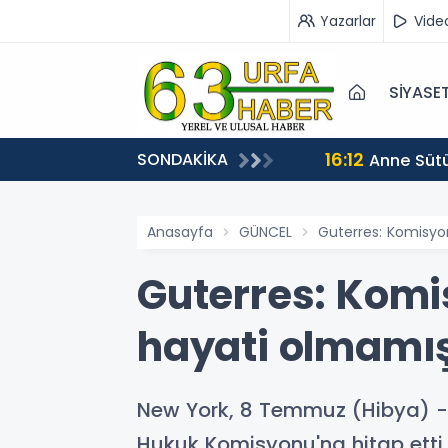
Yazarlar
Vide
SİYASE
16:12
SONDAKİKA
Anne Sütü
Anasayfa
GÜNCEL
Guterres: Komisyo
Guterres: Komi
hayati olmamış
New York, 8 Temmuz (Hibya) - B
Hukuk Komisyonu'na hitap etti.