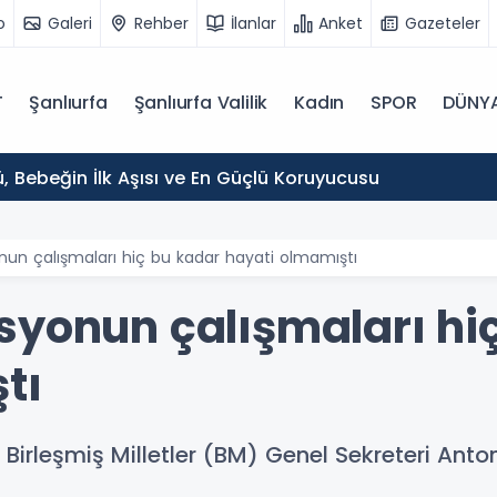
o
Galeri
Rehber
İlanlar
Anket
Gazeteler
T
Şanlıurfa
Şanlıurfa Valilik
Kadın
SPOR
DÜNY
, Bebeğin İlk Aşısı ve En Güçlü Koruyucusu
nun çalışmaları hiç bu kadar hayati olmamıştı
syonun çalışmaları hi
tı
irleşmiş Milletler (BM) Genel Sekreteri Anton