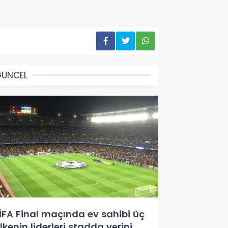
GÜNCEL
İFA Final maçında ev sahibi üç
lkenin liderleri stadda yerini