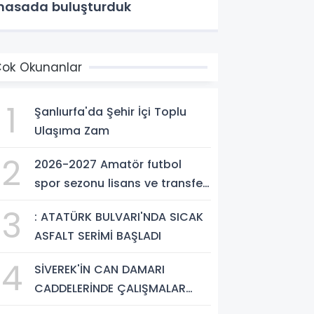
asada buluşturduk
ok Okunanlar
1
Şanlıurfa'da Şehir İçi Toplu
Ulaşıma Zam
2
2026-2027 Amatör futbol
spor sezonu lisans ve transfer
ücretleri belli oldu
3
: ATATÜRK BULVARI'NDA SICAK
ASFALT SERİMİ BAŞLADI
4
SİVEREK'İN CAN DAMARI
CADDELERİNDE ÇALIŞMALAR
ARALIKSIZ SÜRÜYOR