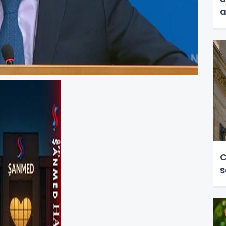
a
C
s