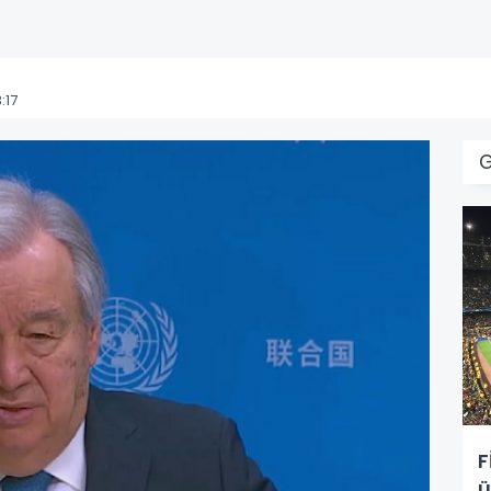
:17
F
ü