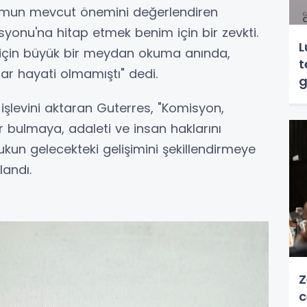
rumun mevcut önemini değerlendiren
syonu'na hitap etmek benim için bir zevkti.
L
ık için büyük bir meydan okuma anında,
t
ar hayati olmamıştı" dedi.
g
işlevini aktaran Guterres, "Komisyon,
 bulmaya, adaleti ve insan haklarını
kun gelecekteki gelişimini şekillendirmeye
landı.
Z
c