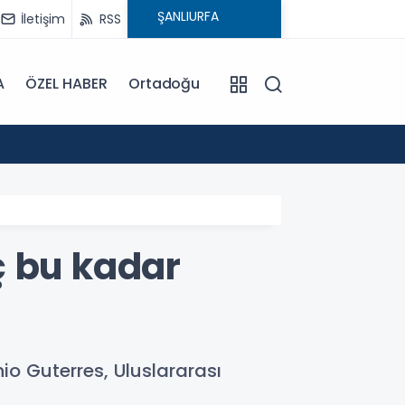
İletişim
RSS
A
ÖZEL HABER
Ortadoğu
15:08
: ATA
ç bu kadar
io Guterres, Uluslararası