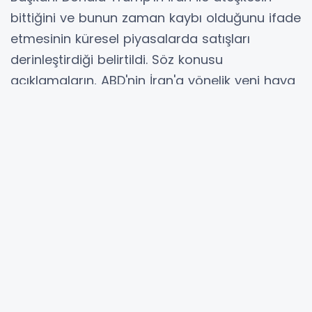
bittiğini ve bunun zaman kaybı olduğunu ifade
etmesinin küresel piyasalarda satışları
derinleştirdiği belirtildi. Söz konusu
açıklamaların, ABD'nin İran'a yönelik yeni hava
saldırıları düzenlemesi ve İran petrolünün
uluslararası piyasalara satışına imkan tanıyan
muafiyeti kaldırmasının hemen ardından
gelmesinin, ABD'nin diplomatik çözüm
arayışından ziyade ekonomik ve askeri baskıyı
artırmayı tercih ettiğini gösterdiği ifade edildi.
Değerlendirmede, kullanılan ifadelerin ilk
etapta ateşkesin sona erdiğinin ilanı olarak
algılandığı, ancak Trump'ın daha önce birçok
kez fikir değiştirdiğinin görüldüğü hatırlatıldı.