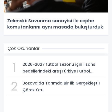
Zelenski: Savunma sanayisi ile cephe
komutanlarını aynı masada buluşturduk
Çok Okunanlar
1
2026-2027 futbol sezonu için lisans
bedellerindeki artışTürkiye Futbol
Federasyonu işi ticarete indirdi
2
Bozova’da Tarımda Bir İlk Gerçekleşti!
Çörek Otu