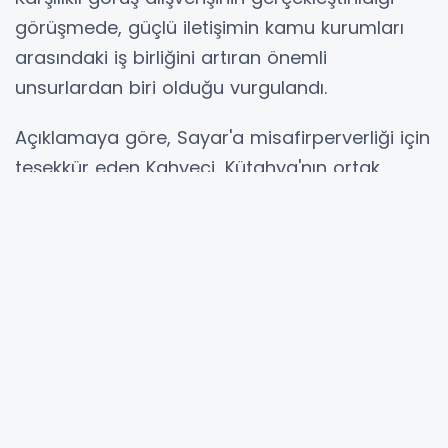
görüşmede, güçlü iletişimin kamu kurumları
arasındaki iş birliğini artıran önemli
unsurlardan biri olduğu vurgulandı.
Açıklamaya göre, Sayar'a misafirperverliği için
teşekkür eden Kahveci, Kütahya'nın ortak
değerleri için tüm kurumlarla uyum içerisinde
çalışmayı önemsediğini ifade etti.
Hibya Haber Ajansı