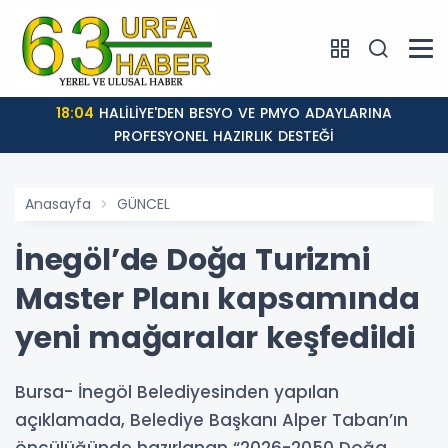
18:02
: EVREN SANAYİ SİTESİ KATLI KÖPRÜLÜ KAVŞAĞI
TAMAMLANDI, ARAÇ GEÇİŞLERİ BAŞL
Anasayfa
GÜNCEL
İnegöl’de Doğa Turizmi
Master Planı kapsamında
yeni mağaralar keşfedildi
Bursa- İnegöl Belediyesinden yapılan
açıklamada, Belediye Başkanı Alper Taban’ın