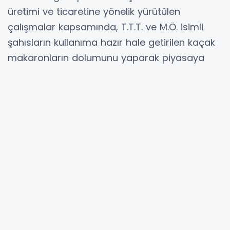
üretimi ve ticaretine yönelik yürütülen
çalışmalar kapsamında, T.T.T. ve M.Ö. isimli
şahısların kullanıma hazır hale getirilen kaçak
makaronların dolumunu yaparak piyasaya
sürecekleri yönünde bilgiye ulaşıldığı belirtildi.
Yapılan araştırmalar sonucunda şüphelilerin
kullandığı araç durduruldu. Araçta
gerçekleştirilen aramada, piyasa değeri
yaklaşık 3 milyon 78 bin TL olan 1 milyon 26 bin
adet kaçak makaron ele geçirildi.
Olayla ilgili olarak, Cumhuriyet Savcısının
talimatı doğrultusunda şüpheliler hakkında
adli işlem başlatıldığı açıklandı.