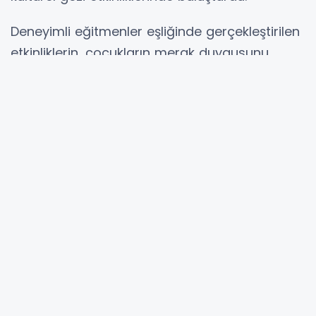
Deneyimli eğitmenler eşliğinde gerçekleştirilen
etkinliklerin, çocukların merak duygusunu
artırırken araştırma ve gözlem becerilerini
geliştirmeyi amaçladığı belirtildi.
Yaz Okulu’nun önemli duraklarından biri olan
Prof. Dr. Türkan Saylan Kültür Merkezi’ndeki
Dinozor Müzesi’ni ziyaret eden çocuklar, tarih
öncesi canlıları yakından inceleme fırsatı
buldu.
Program kapsamında ayrıca çocuklar,
Cumhuriyet’in kurucusu Gazi Mustafa Kemal
Atatürk’ün yaşamını ve Kurtuluş Savaşı’nı
anlatan belgeseller izledi. Belgesel