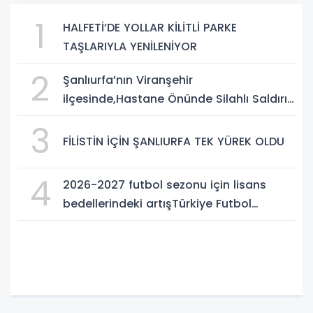
1
HALFETİ’DE YOLLAR KİLİTLİ PARKE
TAŞLARIYLA YENİLENİYOR
2
Şanlıurfa’nın Viranşehir
ilçesinde,Hastane Önünde Silahlı Saldırı:
2 Ağır Yaralı
3
FİLİSTİN İÇİN ŞANLIURFA TEK YÜREK OLDU
4
2026-2027 futbol sezonu için lisans
bedellerindeki artışTürkiye Futbol
Federasyonu işi ticarete indirdi