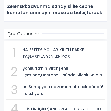
Zelenski: Savunma sanayisi ile cephe
komutanlarını aynı masada buluşturduk
Çok Okunanlar
1
HALFETİ’DE YOLLAR KİLİTLİ PARKE
TAŞLARIYLA YENİLENİYOR
2
Şanlıurfa’nın Viranşehir
ilçesinde,Hastane Önünde Silahlı Saldırı:
2 Ağır Yaralı
3
bu Suruç yolu ne zaman bitecek döndü!
1 ölü,1 yaralı
4
FİLİSTİN İÇİN ŞANLIURFA TEK YÜREK OLDU