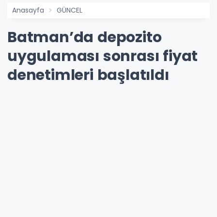
Anasayfa
GÜNCEL
Batman’da depozito
uygulaması sonrası fiyat
denetimleri başlatıldı
Batman Ticaret İl Müdürlüğünden yapılan
açıklamada, depozito katılım payı
uygulamasının ardından bazı ürünlerde maliyet
artışını aşan fiyat artışlarına yönelik
denetimlerin başlatıldığı bildirildi.
08-07-2026 16:25
208
OKUNMA
Güncelleme : 08-07-2026 16:25