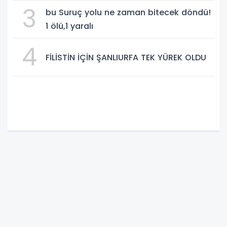
2 Ağır Yaralı
3
bu Suruç yolu ne zaman bitecek döndü!
1 ölü,1 yaralı
4
FİLİSTİN İÇİN ŞANLIURFA TEK YÜREK OLDU