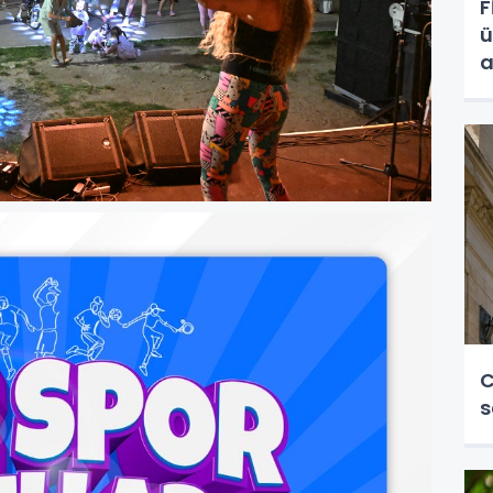
F
ü
a
C
s