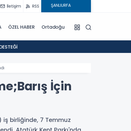
İletişim
RSS
A
ÖZEL HABER
Ortadoğu
18:02
DESTEĞİ
: EVR
ndı
e;Barış İçin
 iş birliğinde, 7 Temmuz
endi. Atatürk Kent Parkı'nda