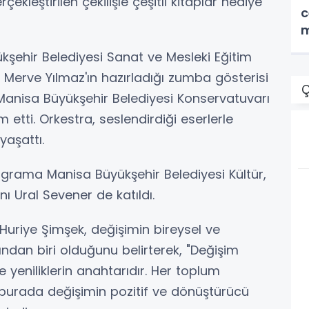
leştirilen çekilişle çeşitli kitaplar hediye
c
m
ehir Belediyesi Sanat ve Mesleki Eğitim
Merve Yılmaz'ın hazırladığı zumba gösterisi
Ç
ik Manisa Büyükşehir Belediyesi Konservatuvarı
 etti. Orkestra, seslendirdiği eserlerle
yaşattı.
rograma Manisa Büyükşehir Belediyesi Kültür,
ı Ural Sevener de katıldı.
Huriye Şimşek, değişimin bireysel ve
ndan biri olduğunu belirterek, "Değişim
 yeniliklerin anahtarıdır. Her toplum
burada değişimin pozitif ve dönüştürücü