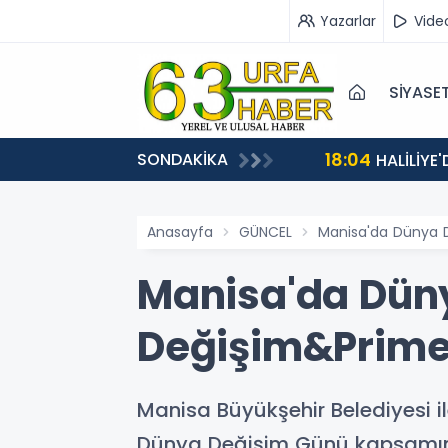
Yazarlar
Vide
SİYASE
18:04
SONDAKİKA
HALİLİYE
Anasayfa
GÜNCEL
Manisa'da Dünya D
Manisa'da Düny
Değişim&Prime;
Manisa Büyükşehir Belediyesi i
Dünya Değişim Günü kapsamında 