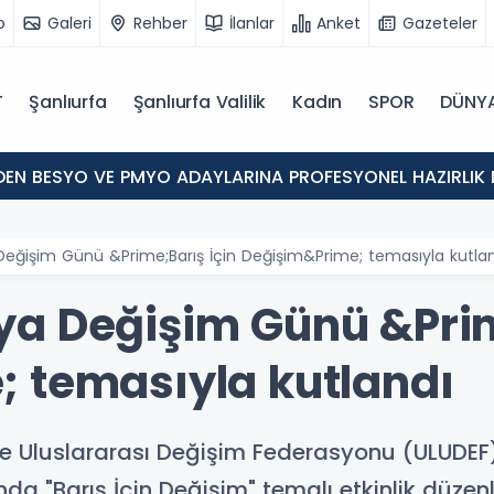
o
Galeri
Rehber
İlanlar
Anket
Gazeteler
T
Şanlıurfa
Şanlıurfa Valilik
Kadın
SPOR
DÜNY
'DEN BESYO VE PMYO ADAYLARINA PROFESYONEL HAZIRLIK 
eğişim Günü &Prime;Barış İçin Değişim&Prime; temasıyla kutla
a Değişim Günü &Prim
 temasıyla kutlandı
le Uluslararası Değişim Federasyonu (ULUDEF)
"Barış İçin Değişim" temalı etkinlik düzenl