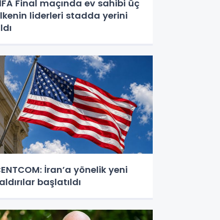
İFA Final maçında ev sahibi üç
lkenin liderleri stadda yerini
ldı
ENTCOM: İran’a yönelik yeni
aldırılar başlatıldı