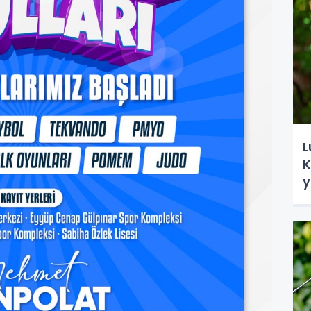
L
K
y