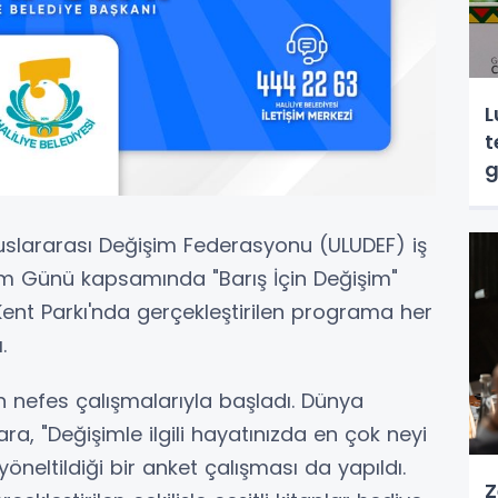
L
t
g
luslararası Değişim Federasyonu (ULUDEF) iş
m Günü kapsamında "Barış İçin Değişim"
 Kent Parkı'nda gerçekleştirilen programa her
.
en nefes çalışmalarıyla başladı. Dünya
ra, "Değişimle ilgili hayatınızda en çok neyi
öneltildiği bir anket çalışması da yapıldı.
Z