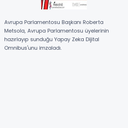
Avrupa Parlamentosu Başkanı Roberta
Metsola, Avrupa Parlamentosu üyelerinin
hazırlayıp sunduğu Yapay Zeka Dijital
Omnibus'unu imzaladı.
Yasanın yürürlüğe girmesiyle birlikte iş
dünyasına yönelik sağlanan kolaylıklara dikkat
çeken Metsola, "Avrupa'nın girişimcilerine,
KOBİ'lerine, işletmelerine ve yenilikçilerine: Bu
sizin için. Avrupa Parlamentosu adına,
parlamento üyelerinin eşi benzeri görülmemiş
bir hızla sunduğu Yapay Zeka Dijital
Omnibus'unu imzaladım. Daha az evrak işi.