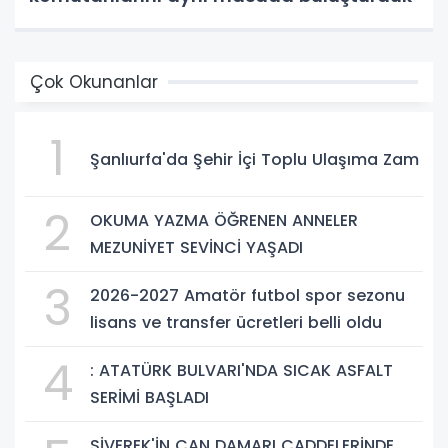
Çok Okunanlar
1
Şanlıurfa'da Şehir İçi Toplu Ulaşıma Zam
2
OKUMA YAZMA ÖĞRENEN ANNELER
MEZUNİYET SEVİNCİ YAŞADI
3
2026-2027 Amatör futbol spor sezonu
lisans ve transfer ücretleri belli oldu
4
: ATATÜRK BULVARI'NDA SICAK ASFALT
SERİMİ BAŞLADI
SİVEREK'İN CAN DAMARI CADDELERİNDE